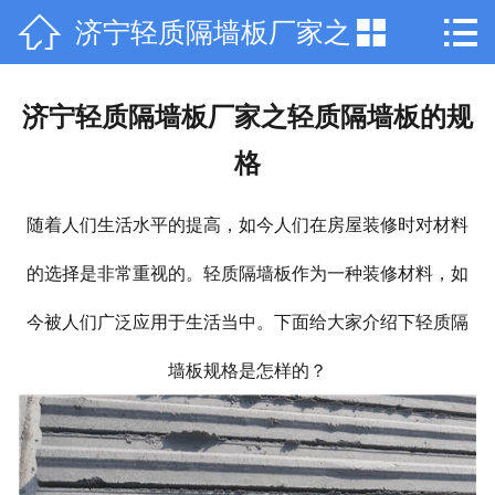



济宁轻质隔墙板厂家之
网站首页

公司简介
轻质隔墙板的规格
济宁轻质隔墙板厂家之轻质隔墙板的规
产品中心
格
新闻动态
随着人们生活水平的提高，如今人们在房屋装修时对材料
行业资讯
的选择是非常重视的。轻质隔墙板作为一种装修材料，如
工程案例
今被人们广泛应用于生活当中。下面给大家介绍下轻质隔
厂容厂貌
墙板规格是怎样的？
联系我们